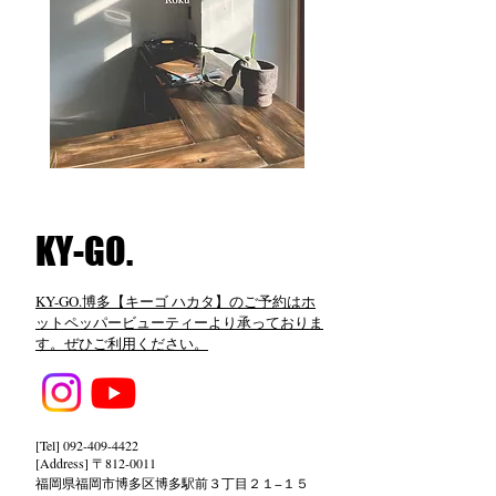
​KY-GO.
KY-GO.博多【キーゴ ハカタ】のご予約はホ
ットペッパービューティーより承っておりま
す。ぜひご利用ください。
[Tel]
092-409-4422
[Address] 〒812-0011
福岡県福岡市博多区博多駅前３丁目２１−１５