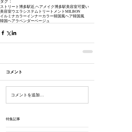
タグ：
ストリート
博多駅近,
ヘアメイク
博多駅美容室
可愛い
美容室
ウエラシステムトリートメント
MILBON
イルミナカラー
インナーカラー
韓国風ヘア
韓国風
韓国ヘア
ラベンダーベージュ
コメント
コメントを追加…
特集記事