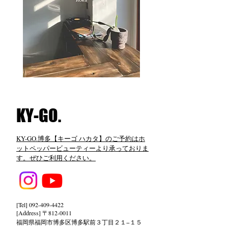
​KY-GO.
KY-GO.博多【キーゴ ハカタ】のご予約はホ
ットペッパービューティーより承っておりま
す。ぜひご利用ください。
[Tel]
092-409-4422
[Address] 〒812-0011
福岡県福岡市博多区博多駅前３丁目２１−１５