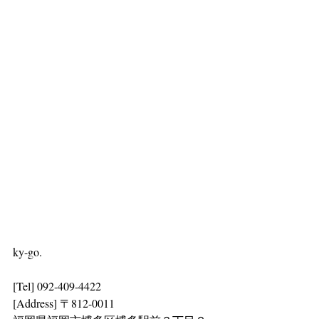
ky-go.
[Tel] 092-409-4422
[Address] 〒812-0011 