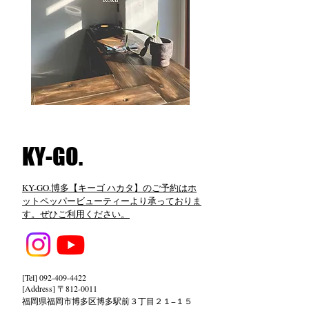
​KY-GO.
KY-GO.博多【キーゴ ハカタ】のご予約はホ
ットペッパービューティーより承っておりま
す。ぜひご利用ください。
[Tel]
092-409-4422
[Address] 〒812-0011
福岡県福岡市博多区博多駅前３丁目２１−１５