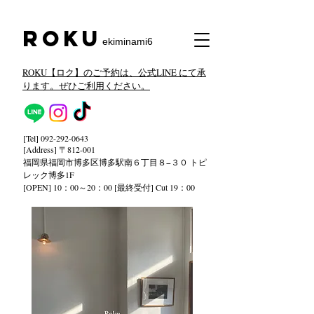
​Roku
ekiminami6
ROKU【ロク】のご予約は、公式LINE にて承
ります。ぜひご利用ください。
[Tel]
092-292-0643
[Address] 〒812-001
福岡県福岡市博多区博多駅南６丁目８−３０ トピ
レック
博多1F
[OPEN] 10：00～20：00 [最終受付] Cut 19：00