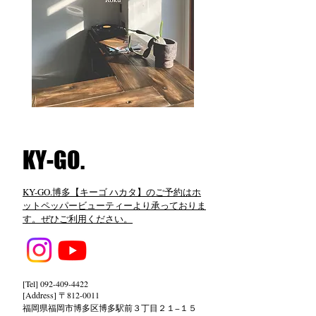
​KY-GO.
KY-GO.博多【キーゴ ハカタ】のご予約はホ
ットペッパービューティーより承っておりま
す。ぜひご利用ください。
[Tel]
092-409-4422
[Address] 〒812-0011
福岡県福岡市博多区博多駅前３丁目２１−１５