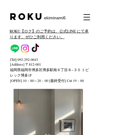
​Roku
ekiminami6
ROKU【ロク】のご予約は、公式LINE にて承
ります。ぜひご利用ください。
[Tel]
092-292-0643
[Address] 〒812-001
福岡県福岡市博多区博多駅南６丁目８−３０ トピ
レック
博多1F
[OPEN] 10：00～20：00 [最終受付] Cut 19：00