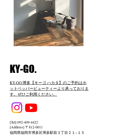
​KY-GO.
KY-GO.博多【キーゴ ハカタ】のご予約はホ
ットペッパービューティーより承っておりま
す。ぜひご利用ください。
[Tel]
092-409-4422
[Address] 〒812-0011
福岡県福岡市博多区博多駅前３丁目２１−１５