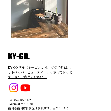
​KY-GO.
KY-GO.博多【キーゴ ハカタ】のご予約はホ
ットペッパービューティーより承っておりま
す。ぜひご利用ください。
[Tel]
092-409-4422
[Address] 〒812-0011
福岡県福岡市博多区博多駅前３丁目２１−１５