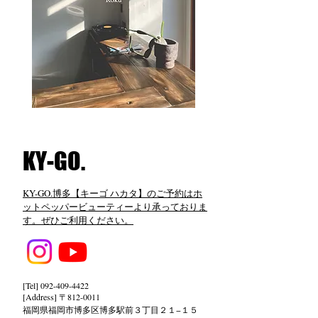
​KY-GO.
KY-GO.博多【キーゴ ハカタ】のご予約はホ
ットペッパービューティーより承っておりま
す。ぜひご利用ください。
[Tel]
092-409-4422
[Address] 〒812-0011
福岡県福岡市博多区博多駅前３丁目２１−１５