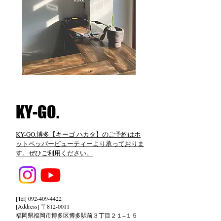
​KY-GO.
KY-GO.博多【キーゴ ハカタ】のご予約はホ
ットペッパービューティーより承っておりま
す。ぜひご利用ください。
[Tel]
092-409-4422
[Address] 〒812-0011
福岡県福岡市博多区博多駅前３丁目２１−１５