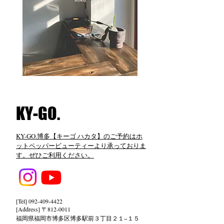
​KY-GO.
KY-GO.博多【キーゴ ハカタ】のご予約はホ
ットペッパービューティーより承っておりま
す。ぜひご利用ください。
[Tel]
092-409-4422
[Address] 〒812-0011
福岡県福岡市博多区博多駅前３丁目２１−１５