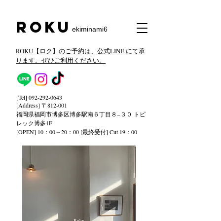
​Roku
ekiminami6
ROKU【ロク】のご予約は、公式LINE にて承
ります。ぜひご利用ください。
[Tel]
092-292-0643
[Address] 〒812-001
福岡県福岡市博多区博多駅南６丁目８−３０ トピ
レック
博多1F
[OPEN] 10：00～20：00 [最終受付] Cut 19：00