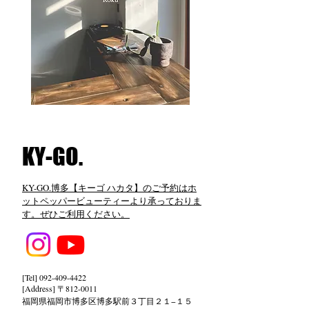
​KY-GO.
KY-GO.博多【キーゴ ハカタ】のご予約はホ
ットペッパービューティーより承っておりま
す。ぜひご利用ください。
[Tel]
092-409-4422
[Address] 〒812-0011
福岡県福岡市博多区博多駅前３丁目２１−１５