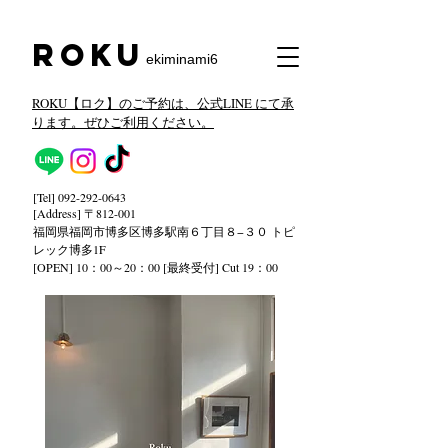
​Roku
ekiminami6
ROKU【ロク】のご予約は、公式LINE にて承
ります。ぜひご利用ください。
[Tel]
092-292-0643
[Address] 〒812-001
福岡県福岡市博多区博多駅南６丁目８−３０ トピ
レック
博多1F
[OPEN] 10：00～20：00 [最終受付] Cut 19：00