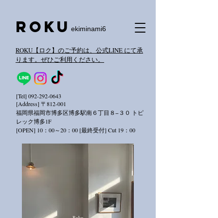
​Roku
ekiminami6
ROKU【ロク】のご予約は、公式LINE にて承
ります。ぜひご利用ください。
[Tel]
092-292-0643
[Address] 〒812-001
福岡県福岡市博多区博多駅南６丁目８−３０ トピ
レック
博多1F
[OPEN] 10：00～20：00 [最終受付] Cut 19：00