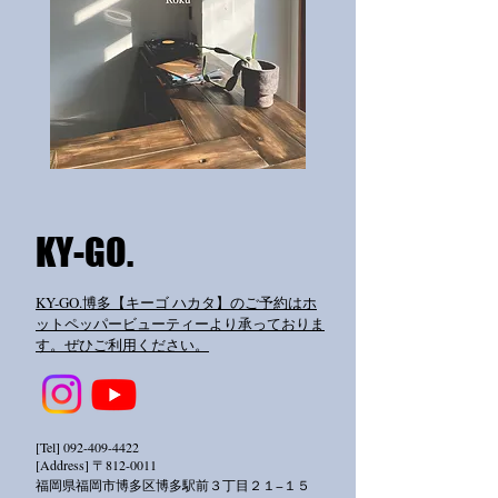
​KY-GO.
KY-GO.博多【キーゴ ハカタ】のご予約はホ
ットペッパービューティーより承っておりま
す。ぜひご利用ください。
[Tel]
092-409-4422
[Address] 〒812-0011
福岡県福岡市博多区博多駅前３丁目２１−１５