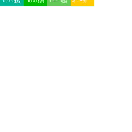
ROKU住所
ROKU予約
ROKU電話
キーゴ博多予約