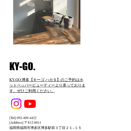
​KY-GO.
KY-GO.博多【キーゴ ハカタ】のご予約はホ
ットペッパービューティーより承っておりま
す。ぜひご利用ください。
[Tel]
092-409-4422
[Address] 〒812-0011
福岡県福岡市博多区博多駅前３丁目２１−１５