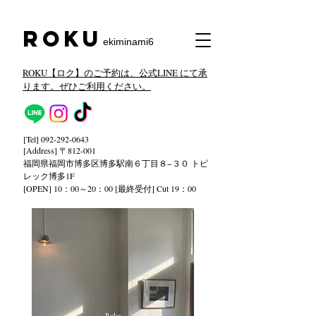
​Roku
ekiminami6
ROKU【ロク】のご予約は、公式LINE にて承
ります。ぜひご利用ください。
[Tel]
092-292-0643
[Address] 〒812-001
福岡県福岡市博多区博多駅南６丁目８−３０ トピ
レック
博多1F
[OPEN] 10：00～20：00 [最終受付] Cut 19：00