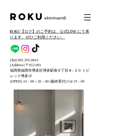
​Roku
ekiminami6
ROKU【ロク】のご予約は、公式LINE にて承
ります。ぜひご利用ください。
[Tel]
092-292-0643
[Address] 〒812-001
福岡県福岡市博多区博多駅南６丁目８−３０ トピ
レック
博多1F
[OPEN] 10：00～20：00 [最終受付] Cut 19：00