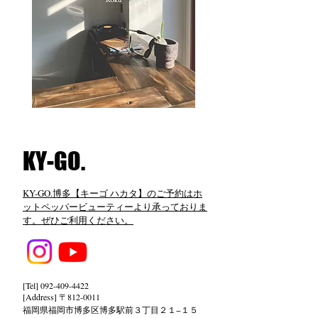
​KY-GO.
KY-GO.博多【キーゴ ハカタ】のご予約はホ
ットペッパービューティーより承っておりま
す。ぜひご利用ください。
[Tel]
092-409-4422
[Address] 〒812-0011
福岡県福岡市博多区博多駅前３丁目２１−１５