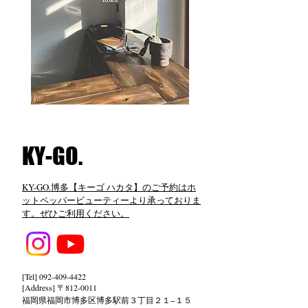
​KY-GO.
KY-GO.博多【キーゴ ハカタ】のご予約はホ
ットペッパービューティーより承っておりま
す。ぜひご利用ください。
[Tel]
092-409-4422
[Address] 〒812-0011
福岡県福岡市博多区博多駅前３丁目２１−１５