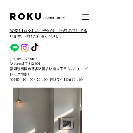
​Roku
ekiminami6
ROKU【ロク】のご予約は、公式LINE にて承
ります。ぜひご利用ください。
[Tel]
092-292-0643
[Address] 〒812-001
福岡県福岡市博多区博多駅南６丁目８−３０ トピ
レック
博多1F
[OPEN] 10：00～20：00 [最終受付] Cut 19：00