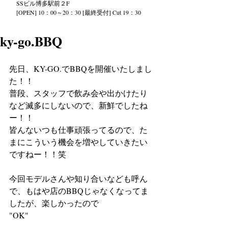
SS
ビル
博多駅前２
F
[OPEN] 10：00～20：30 [最終受付] Cut 19：30
ky-go.BBQ
先日、KY-GO.でBBQを開催いたしまし
た！！
普段、スタッフで飲み会や出かけたり
など滅多にしないので、新鮮でしたね
ー！！
皆んないつも仕事頑張ってるので、た
まにこういう機会を増やしていきたい
ですねー！！笑
今回モデルさんや知り合いなども呼ん
で、もはや店のBBQじゃなくなってま
したが、楽しかったので
"OK"