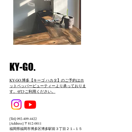
​KY-GO.
KY-GO.博多【キーゴ ハカタ】のご予約はホ
ットペッパービューティーより承っておりま
す。ぜひご利用ください。
[Tel]
092-409-4422
[Address] 〒812-0011
福岡県福岡市博多区博多駅前３丁目２１−１５