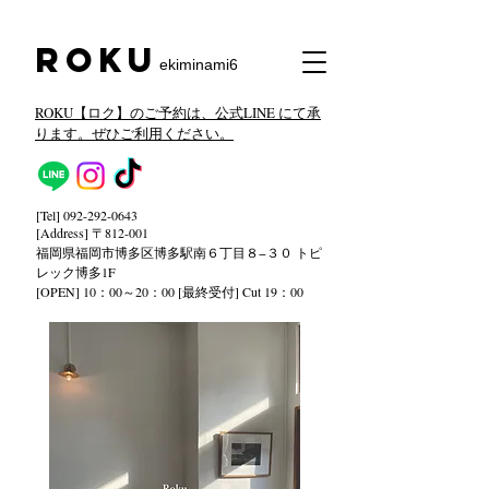
​Roku
ekiminami6
ROKU【ロク】のご予約は、公式LINE にて承
ります。ぜひご利用ください。
[Tel]
092-292-0643
[Address] 〒812-001
福岡県福岡市博多区博多駅南６丁目８−３０ トピ
レック
博多1F
[OPEN] 10：00～20：00 [最終受付] Cut 19：00