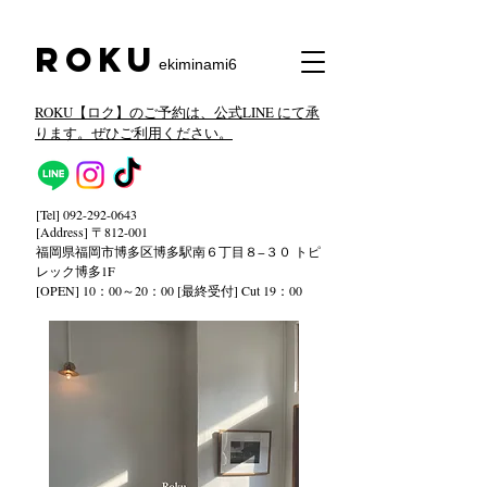
​Roku
ekiminami6
ROKU【ロク】のご予約は、公式LINE にて承
ります。ぜひご利用ください。
[Tel]
092-292-0643
[Address] 〒812-001
福岡県福岡市博多区博多駅南６丁目８−３０ トピ
レック
博多1F
[OPEN] 10：00～20：00 [最終受付] Cut 19：00