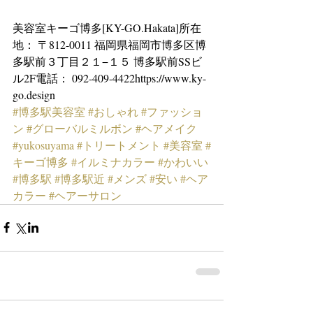
美容室キーゴ博多[KY-GO.Hakata]所在
地： 〒812-0011 福岡県福岡市博多区博
多駅前３丁目２１−１５ 博多駅前SSビ
ル2F電話： 092-409-4422https://www.ky-
go.design
#博多駅美容室
#おしゃれ
#ファッショ
ン
#グローバルミルボン
#ヘアメイク
#yukosuyama
#トリートメント
#美容室
#
キーゴ博多
#イルミナカラー
#かわいい
#博多駅
#博多駅近
#メンズ
#安い
#ヘア
カラー
#ヘアーサロン