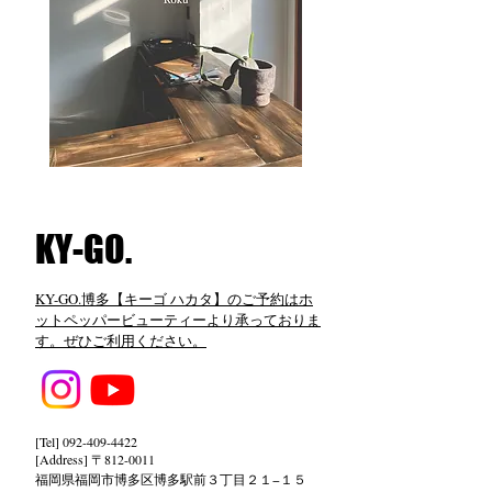
​KY-GO.
KY-GO.博多【キーゴ ハカタ】のご予約はホ
ットペッパービューティーより承っておりま
す。ぜひご利用ください。
[Tel]
092-409-4422
[Address] 〒812-0011
福岡県福岡市博多区博多駅前３丁目２１−１５