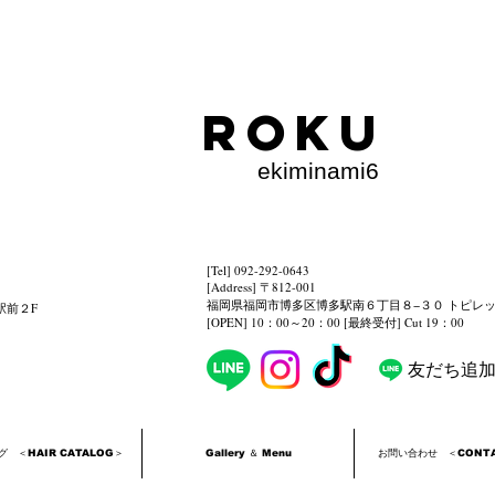
​Roku
ekiminami6
[Tel] 092-292-0643
[Address] 〒812-001
福岡県福岡市博多区博多駅南６丁目８−３０ トピレ
駅前２
F
[OPEN] 10：00～20：00 [最終受付] Cut 19：00
友だち追
 ＜HAIR CATALOG＞
Gallery ＆ Menu
お問い合わせ ＜CONTA