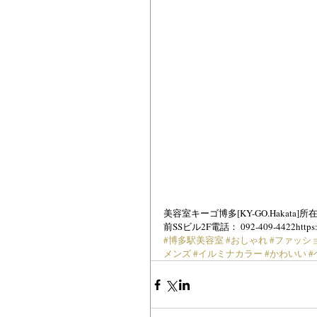
美容室キーゴ博多[KY-GO.Hakata
前SSビル2F電話： 092-409-4422https://
#博多駅美容室
#おしゃれ
#ファッシ
メンズ
#イルミナカラー
#かわいい