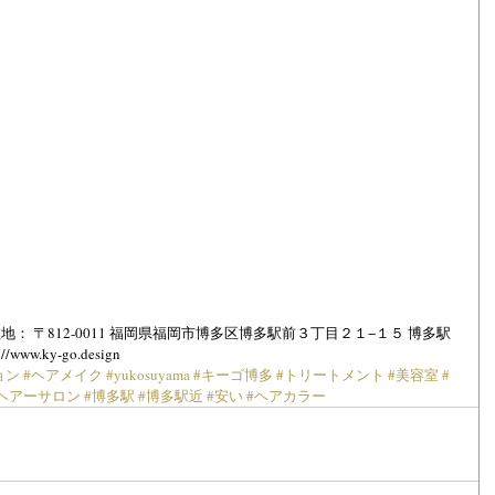
]所在地： 〒812-0011 福岡県福岡市博多区博多駅前３丁目２１−１５ 博多駅
www.ky-go.design
ョン
#ヘアメイク
#yukosuyama
#キーゴ博多
#トリートメント
#美容室
#
#ヘアーサロン
#博多駅
#博多駅近
#安い
#ヘアカラー