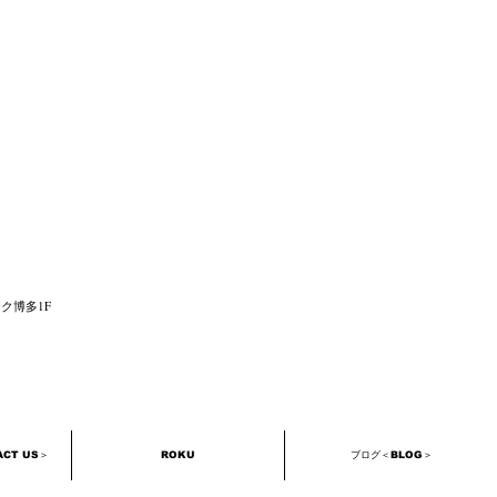
ック
博多1F
加
CT US＞
ROKU
ブログ＜BLOG＞