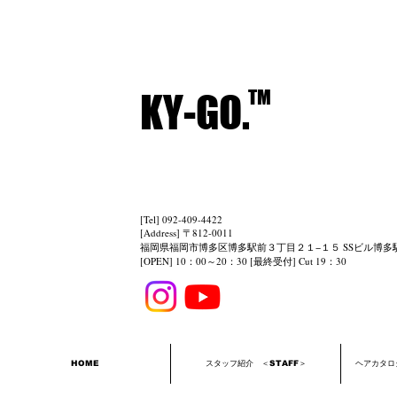
​TM
​KY-GO.
[Tel] 092-409-4422
[Address] 〒812-0011
福岡県福岡市博多区博多駅前３丁目２１−１５
SS
ビル
博多
[OPEN] 10：00～20：30 [最終受付] Cut 19：30
HOME
スタッフ紹介 ＜STAFF＞
ヘアカタログ