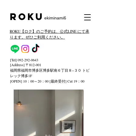
​Roku
ekiminami6
ROKU【ロク】のご予約は、公式LINE にて承
ります。ぜひご利用ください。
[Tel]
092-292-0643
[Address] 〒812-001
福岡県福岡市博多区博多駅南６丁目８−３０ トピ
レック
博多1F
[OPEN] 10：00～20：00 [最終受付] Cut 19：00