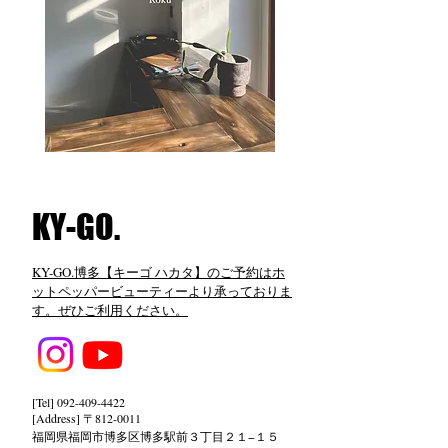
​KY-GO.
KY-GO.博多【キーゴ ハカタ】のご予約はホ
ットペッパービューティーより承っておりま
す。ぜひご利用ください。
[Tel]
092-409-4422
[Address] 〒812-0011
福岡県福岡市博多区博多駅前３丁目２１−１５