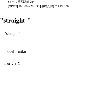
SS
ビル
博多駅前２
F
[OPEN] 10：00～20：30 [最終受付] Cut 19：30
"straight "
"straight "
model：miku
hair：S.Y