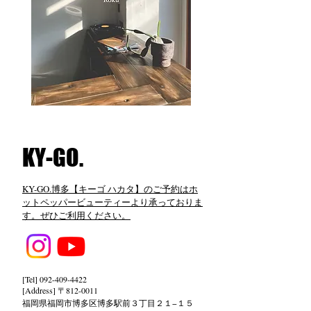
​KY-GO.
KY-GO.博多【キーゴ ハカタ】のご予約はホ
ットペッパービューティーより承っておりま
す。ぜひご利用ください。
[Tel]
092-409-4422
[Address] 〒812-0011
福岡県福岡市博多区博多駅前３丁目２１−１５