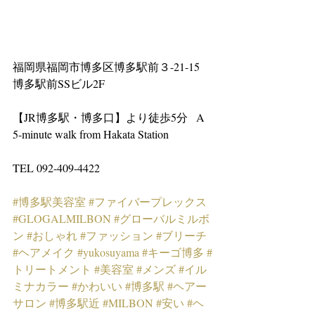
福岡県福岡市博多区博多駅前３-21-15　
博多駅前SSビル2F
【JR博多駅・博多口】より徒歩5分   A 
5-minute walk from Hakata Station
TEL 092-409-4422
#博多駅美容室
#ファイバープレックス
#GLOGALMILBON
#グローバルミルボ
ン
#おしゃれ
#ファッション
#ブリーチ
#ヘアメイク
#yukosuyama
#キーゴ博多
#
トリートメント
#美容室
#メンズ
#イル
ミナカラー
#かわいい
#博多駅
#ヘアー
サロン
#博多駅近
#MILBON
#安い
#ヘ