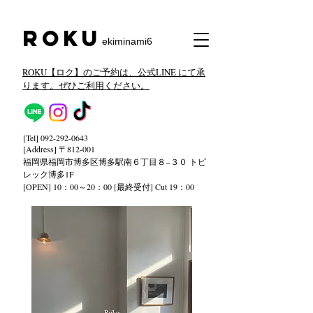
​Roku
ekiminami6
ROKU【ロク】のご予約は、公式LINE にて承
ります。ぜひご利用ください。
[Tel]
092-292-0643
[Address] 〒812-001
福岡県福岡市博多区博多駅南６丁目８−３０ トピ
レック
博多1F
[OPEN] 10：00～20：00 [最終受付] Cut 19：00