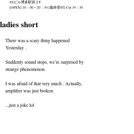
SS
ビル
博多駅前２
F
[OPEN] 10：00～20：30 [最終受付] Cut 19：30
ladies short
There was a scary thing happened 
Yesterday .
Suddenly sound stops, we’re surprised by 
strange phenomenon.
I was afraid of that very much . Actually, 
amplifier was just broken.
...just a joke lol