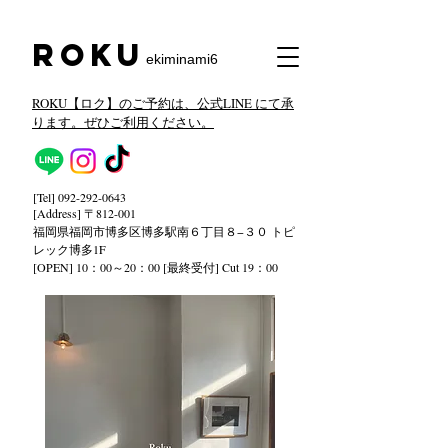
​Roku
ekiminami6
ROKU【ロク】のご予約は、公式LINE にて承
ります。ぜひご利用ください。
[Tel]
092-292-0643
[Address] 〒812-001
福岡県福岡市博多区博多駅南６丁目８−３０ トピ
レック
博多1F
[OPEN] 10：00～20：00 [最終受付] Cut 19：00