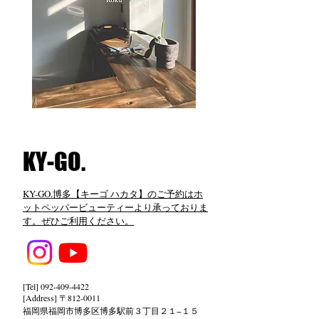
​KY-GO.
KY-GO.博多【キーゴ ハカタ】のご予約はホ
ットペッパービューティーより承っておりま
す。ぜひご利用ください。
[Tel]
092-409-4422
[Address] 〒812-0011
福岡県福岡市博多区博多駅前３丁目２１−１５